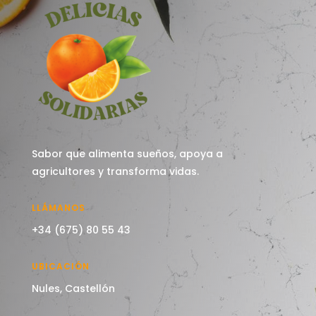
Sabor que alimenta sueños, apoya a
agricultores y transforma vidas.
LLÁMANOS
+34 (675) 80 55 43
UBICACIÓN
Nules, Castellón