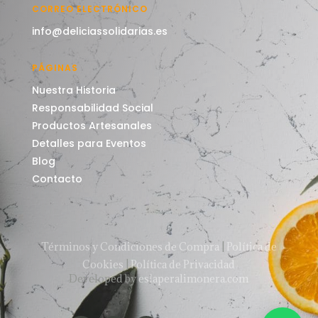
CORREO ELECTRÓNICO
info@deliciassolidarias.es
PÁGINAS
Nuestra Historia
Responsabilidad Social
Productos Artesanales
Detalles para Eventos
Blog
Contacto
Términos y Condiciones de Compra
|
Política de
Cookies
|
Política de Privacidad
Developed by
eslaperalimonera.com