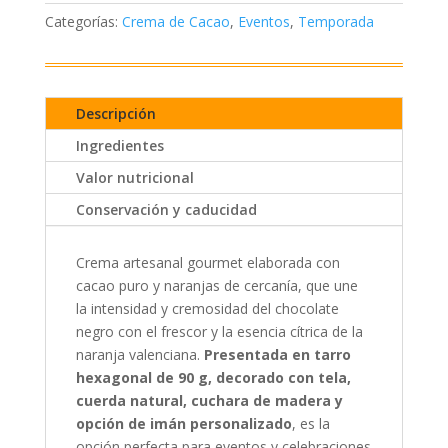
Naranja
Categorías:
Crema de Cacao
,
Eventos
,
Temporada
90g
Hexagonal
cantidad
Descripción
Ingredientes
Valor nutricional
Conservación y caducidad
Crema artesanal gourmet elaborada con
cacao puro y naranjas de cercanía, que une
la intensidad y cremosidad del chocolate
negro con el frescor y la esencia cítrica de la
naranja valenciana.
Presentada en tarro
hexagonal de 90 g, decorado con tela,
cuerda natural, cuchara de madera y
opción de imán personalizado
, es la
opción perfecta para eventos y celebraciones