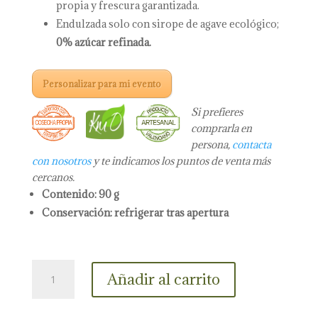
propia y frescura garantizada.
Endulzada solo con sirope de agave ecológico;
0% azúcar refinada.
Personalizar para mi evento
Si prefieres
comprarla en
persona,
contacta
con nosotros
y te indicamos los puntos de venta más
cercanos.
Contenido: 90 g
Conservación: refrigerar tras apertura
Crema
Añadir al carrito
de
Cacao
y