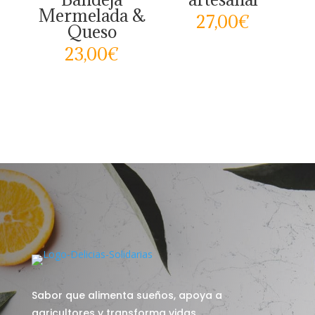
Mermelada &
27,00
€
Queso
23,00
€
Sabor que alimenta sueños, apoya a
agricultores y transforma vidas.