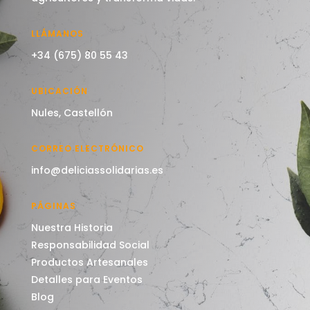
LLÁMANOS
+34 (675) 80 55 43
UBICACIÓN
Nules, Castellón
CORREO ELECTRÓNICO
info@deliciassolidarias.es
PÁGINAS
Nuestra Historia
Responsabilidad Social
Productos Artesanales
Detalles para Eventos
Blog