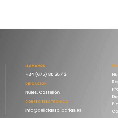
LLÁMANOS
PÁ
+34 (675) 80 55 43
Nu
Re
UBICACIÓN
Pr
Nules, Castellón
De
CORREO ELECTRÓNICO
Bl
info@deliciassolidarias.es
Co