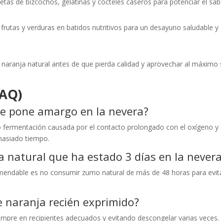
tas de bizcochos, gelatinas y cócteles caseros para potenciar el sa
rutas y verduras en batidos nutritivos para un desayuno saludable y
naranja natural antes de que pierda calidad y aprovechar al máximo 
FAQ)
se pone amargo en la nevera?
o fermentación causada por el contacto prolongado con el oxígeno y 
masiado tiempo.
 natural que ha estado 3 días en la never
mendable es no consumir zumo natural de más de 48 horas para evit
e naranja recién exprimido?
empre en recipientes adecuados y evitando descongelar varias veces.