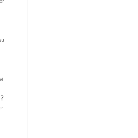
bor
su
el
a?
ar