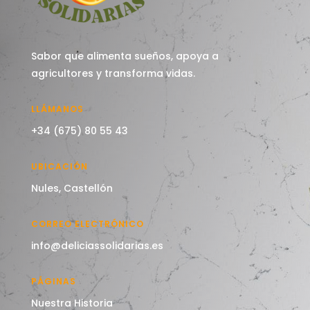
Sabor que alimenta sueños, apoya a
agricultores y transforma vidas.
LLÁMANOS
+34 (675) 80 55 43
UBICACIÓN
Nules, Castellón
CORREO ELECTRÓNICO
info@deliciassolidarias.es
PÁGINAS
Nuestra Historia