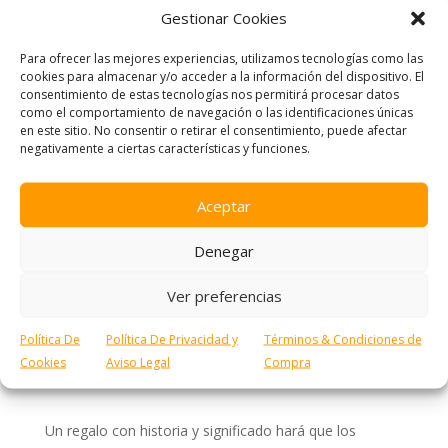
de alta calidad, representan un apoyo a causas
Gestionar Cookies
benéficas, lo que refuerza la imagen de una empresa
comprometida con valores sociales.
Para ofrecer las mejores experiencias, utilizamos tecnologías como las
cookies para almacenar y/o acceder a la información del dispositivo. El
Bautizos: pequeños detalles con
consentimiento de estas tecnologías nos permitirá procesar datos
gran significado
como el comportamiento de navegación o las identificaciones únicas
en este sitio. No consentir o retirar el consentimiento, puede afectar
Los bautizos son eventos emotivos y familiares, y los
negativamente a ciertas características y funciones.
regalos para los asistentes deben reflejar ese
significado especial. Algunas opciones recomendadas
Aceptar
son:
Denegar
Dulces y productos artesanales
, que combinan
delicadeza y buen gusto.
Ver preferencias
Detalles personalizados
con el nombre del bebé y
la fecha del bautizo.
Política De
Política De Privacidad y
Términos & Condiciones de
Opciones ecológicas
, como jabones naturales o
Cookies
Aviso Legal
Compra
velas aromáticas.
Un regalo con historia y significado hará que los