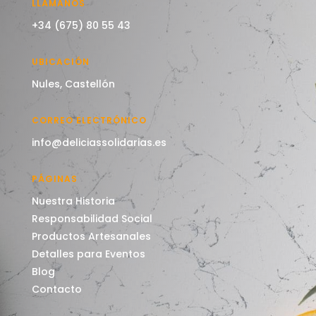
LLÁMANOS
+34 (675) 80 55 43
UBICACIÓN
Nules, Castellón
CORREO ELECTRÓNICO
info@deliciassolidarias.es
PÁGINAS
Nuestra Historia
Responsabilidad Social
Productos Artesanales
Detalles para Eventos
Blog
Contacto