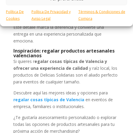
Incluye tarjetas de agradecimiento, contenido digital
Política De
Política De Privacidad y
Términos & Condiciones de
y experiencias conectadas vía QR.
Cookies
Aviso Legal
Compra
Este detalle marca la diferencia y convierte una
entrega en una experiencia personalizada que
emociona.
Inspiración: regalar productos artesanales
valencianos
Si quieres r
egalar cosas típicas de Valencia y
ofrecer una experiencia de calidad
y raíz local, los
productos de Delicias Solidarias son el aliado perfecto
para eventos de cualquier tamaño.
Descubre aquí las mejores ideas y opciones para
regalar cosas típicas de Valencia
en eventos de
empresa, familiares o institucionales.
¿Te gustaría asesoramiento personalizado o explorar
todas las opciones de productos artesanales para tu
próxima acción de merchandising?