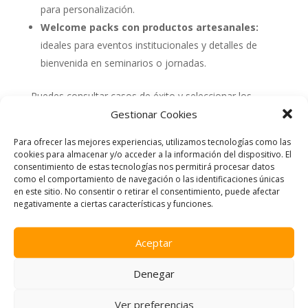
para personalización.
Welcome packs con productos artesanales:
ideales para eventos institucionales y detalles de
bienvenida en seminarios o jornadas.
Puedes consultar casos de éxito y seleccionar los
mejores
detalles corporativos
según tu evento, con
Gestionar Cookies
propuestas adaptadas a cada sector y ocasión
Para ofrecer las mejores experiencias, utilizamos tecnologías como las
especial.
cookies para almacenar y/o acceder a la información del dispositivo. El
Opciones de merchandising personalizable
consentimiento de estas tecnologías nos permitirá procesar datos
que sorprenden
como el comportamiento de navegación o las identificaciones únicas
La personalización lleva el merchandising a otro nivel:
en este sitio. No consentir o retirar el consentimiento, puede afectar
negativamente a ciertas características y funciones.
cada etiqueta, envase y nota transmite cuidado y
dedicación:
Aceptar
Elige packs con nombre, mensaje especial, fecha y
motivo del evento.
Denegar
Añade elementos visuales únicos: fotos, colores
corporativos o símbolos representativos.
Ver preferencias