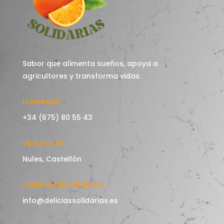
Sabor que alimenta sueños, apoya a
agricultores y transforma vidas.
LLÁMANOS
+34 (675) 80 55 43
UBICACIÓN
Nules, Castellón
CORREO ELECTRÓNICO
info@deliciassolidarias.es